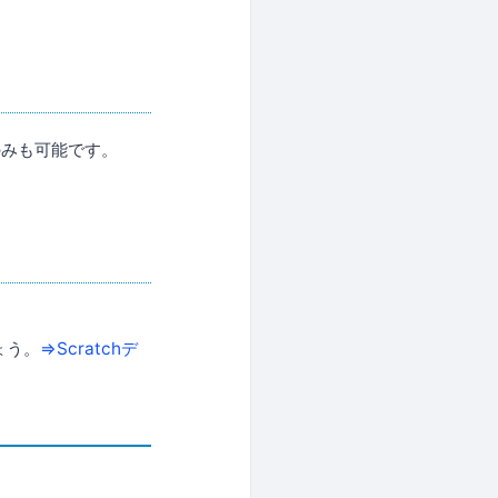
のみも可能です。
）
しょう。
⇒Scratchデ