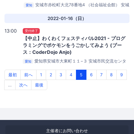
安城市赤松町大北78番地4 （社会福祉会館）
安城
愛知
市 社会福祉会館
2022-01-16（日）
13:00
受付終了
【中止】わくわくフェスティバル2021 - プログ
ラミングでポケモンをうごかしてみよう (ブー
ス：CoderDojo Anjo)
愛知県安城市大東町１１−３
安城市民交流センタ
愛知
ー（通称：わくわくセンター）
最初
前へ
1
2
3
4
5
6
7
8
9
...
次へ
最後
主催者にお問い合わせ